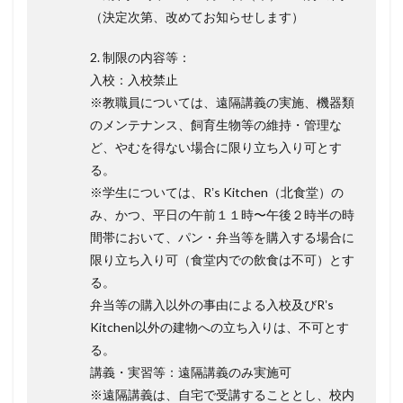
（決定次第、改めてお知らせします）
2. 制限の内容等：
入校：入校禁止
※教職員については、遠隔講義の実施、機器類
のメンテナンス、飼育生物等の維持・管理な
ど、やむを得ない場合に限り立ち入り可とす
る。
※学生については、Rʼs Kitchen（北⾷堂）の
み、かつ、平日の午前１１時〜午後２時半の時
間帯において、パン・弁当等を購入する場合に
限り立ち入り可（⾷堂内での飲⾷は不可）とす
る。
弁当等の購入以外の事由による入校及びRʼs
Kitchen以外の建物への立ち入りは、不可とす
る。
講義・実習等：遠隔講義のみ実施可
※遠隔講義は、自宅で受講することとし、校内