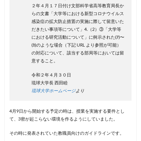
２年４月１７日付け文部科学省高等教育局⻑か
らの文書「大学等における新型コロナウイルス
感染症の拡大防止措置の実施に際して留意いた
だきたい事項等について」4.（2）③「大学等
における研究活動について」に例⽰された(ｱ)〜
(ｶ)のような場合（下記 URL より参照が可能）
の対応について、該当する部局等においては留
意すること。
令和２年４月３０日
琉球大学⻑ ⻄⽥睦
琉球大学ホームページ
より
4月9日から開始する予定の時は、授業を実施する要件とし
て、3密が起こらない環境を作るようにしていました。
その時に発表されていた教職員向けのガイドラインです。