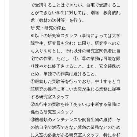
で受講することはできない。自宅で受講するこ
とができない学生に対しては、別途、教育的配
慮（教材の送付等）を行う。
研 究：研究の停止
※以下の研究室スタッフ（事情によっては大学
院学生、研究員も含む）に限り、研究室への立
ち入りを可とし、それ以外の研究室関係者は自
宅での作業。ただし、①、②の業務は可能な限
り速やかに終了させること。また、安全確保の
ため、単独での作業は避けること。
①継続した実験等を行っており、中止すると当
該研究の遂行に著しい支障が生じる業務に従事
する研究室スタッフ
②進行中の実験を終了あるいは中断する業務に
係わる研究室スタッフ
③機器類のメンテナンスや飼育生物の維持、そ
の他自宅で対応できない緊急の業務などのため
に入室の必要がある研究室スタッフ、特に令和