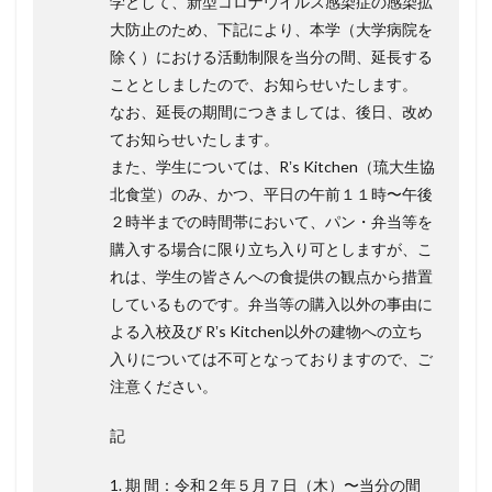
学として、新型コロナウイルス感染症の感染拡
大防止のため、下記により、本学（大学病院を
除く）における活動制限を当分の間、延⻑する
こととしましたので、お知らせいたします。
なお、延⻑の期間につきましては、後日、改め
てお知らせいたします。
また、学生については、Rʼs Kitchen（琉大生協
北⾷堂）のみ、かつ、平日の午前１１時〜午後
２時半までの時間帯において、パン・弁当等を
購入する場合に限り立ち入り可としますが、こ
れは、学生の皆さんへの⾷提供の観点から措置
しているものです。弁当等の購入以外の事由に
よる入校及び Rʼs Kitchen以外の建物への立ち
入りについては不可となっておりますので、ご
注意ください。
記
1. 期 間：令和２年５月７日（⽊）〜当分の間