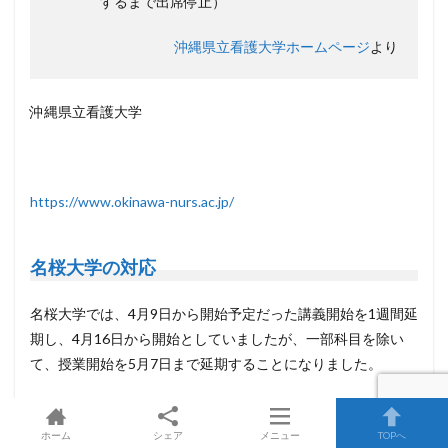
するまで出席停止）
沖縄県立看護大学ホームページ
より
沖縄県立看護大学
https://www.okinawa-nurs.ac.jp/
名桜大学の対応
名桜大学では、4月9日から開始予定だった講義開始を1週間延
期し、4月16日から開始としていましたが、一部科目を除い
て、授業開始を5月7日まで延期することになりました。
前期授業は5月7日から開始し、5月7日から29日までは、遠隔
授業のみで行われるとのことです。
ホーム
シェア
メニュー
TOPへ