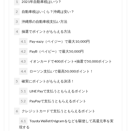
1
2021年自動車税はいつ？
2
自動車税はいくら？沖縄は安い？
3
沖縄県の自動車税支払い方法
4
抽選でポイントがもらえる方法
4.1
Pay-eazy（ペイジー）で最大10,000円
4.2
PayB（ペイビー）で最大50,000円
4.3
イオンカードで400ポイント+抽選で50,000ポイント
4.4
ローソン支払いで最高50,000ポイント！
5
確実にポイントがもらえる決済！
5.1
LINE Payで支払うともらえるポイント
5.2
PayPayで支払うともらえるポイント
6
クレジットカードで支払うともらえるポイント
6.1
Toyota Walletや6gramをなどを駆使して高還元率を実
現する