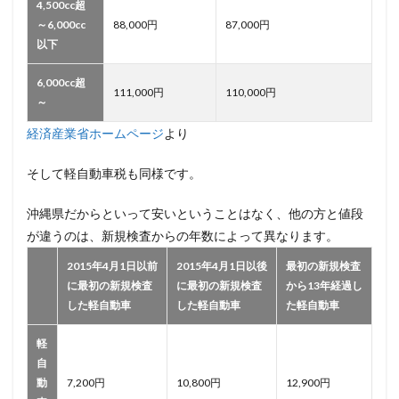
4,500cc超
～6,000cc
88,000円
87,000円
以下
6,000cc超
111,000円
110,000円
～
経済産業省ホームページ
より
そして軽自動車税も同様です。
沖縄県だからといって安いということはなく、他の方と値段
が違うのは、新規検査からの年数によって異なります。
2015年4月1日以前
2015年4月1日以後
最初の新規検査
に最初の新規検査
に最初の新規検査
から13年経過し
した軽自動車
した軽自動車
た軽自動車
軽
自
動
7,200円
10,800円
12,900円