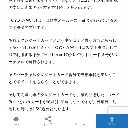
終了時期はまだ未定ですが、少なくとも2021年度の自動車税
の支払い期限の5月末までは続くと思われます。
TOYOTA Walletは、自動車メーカーのトヨタが行っているス
マホ決済アプリです。
あれ？クレジットカードという事では？と思う方もいらっし
ゃるかもしれませんが、TOYOTA Walletはスマホ決済として
iDで利用するほかにMastercardのクレジットカード番号がバ
ーチャルで発行されます。
そのバーチャルクレジットカード番号で自動車税を支払うこ
とでポイントをもらうことができます。
そして高還元率のクレジットカードが、最近登場したTカード
Primeというカードが通常は1%還元なのですが、日曜日に利
用した時には1.5%還元となります。
ホーム
シェア
メニュー
TOPへ
Toyota Walletや6gramをなどを駆使して高還元