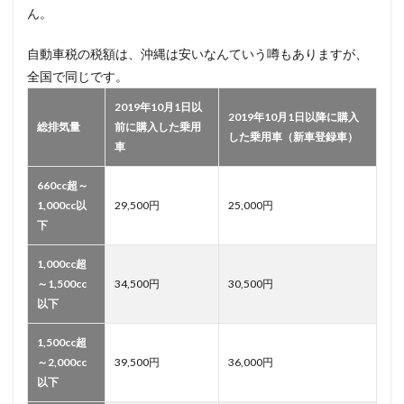
ん。
自動車税の税額は、沖縄は安いなんていう噂もありますが、
全国で同じです。
2019年10月1日以
2019年10月1日以降に購入
総排気量
前に購入した乗用
した乗用車（新車登録車）
車
660cc超～
1,000cc以
29,500円
25,000円
下
1,000cc超
～1,500cc
34,500円
30,500円
以下
1,500cc超
～2,000cc
39,500円
36,000円
以下