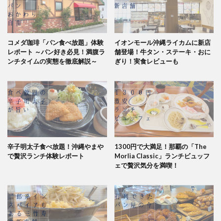
コメダ珈琲「パン食べ放題」体験
イオンモール沖縄ライカムに新店
レポート ～パン好き必見！満腹ラ
舗登場！牛タン・ステーキ・おに
ンチタイムの実態を徹底解説～
ぎり！実食レビューも
辛子明太子食べ放題！沖縄やまや
1300円で大満足！那覇の「The
で贅沢ランチ体験レポート
Morlia Classic」ランチビュッフ
ェで贅沢気分を満喫！