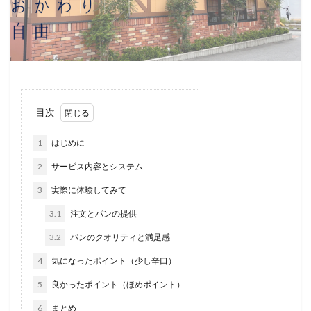
目次
1
はじめに
2
サービス内容とシステム
3
実際に体験してみて
3.1
注文とパンの提供
3.2
パンのクオリティと満足感
4
気になったポイント（少し辛口）
5
良かったポイント（ほめポイント）
6
まとめ