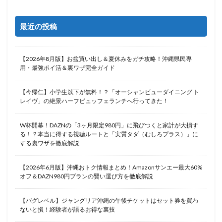
最近の投稿
【2026年8月版】お盆買い出し＆夏休みをガチ攻略！沖縄県民専
用・最強ポイ活＆裏ワザ完全ガイド
【今帰仁】小学生以下が無料！？「オーシャンビューダイニング ト
レイヴ」の絶景ハーフビュッフェランチへ行ってきた！
W杯開幕！DAZNの「3ヶ月限定980円」に飛びつくと家計が大損す
る！？本当に得する視聴ルートと「実質タダ（むしろプラス）」に
する裏ワザを徹底解説
【2026年6月版】沖縄おトク情報まとめ！Amazonサンエー最大60%
オフ＆DAZN980円プランの賢い選び方を徹底解説
【バグレベル】ジャングリア沖縄の午後チケットはセット券を買わ
ないと損！経験者が語るお得な裏技