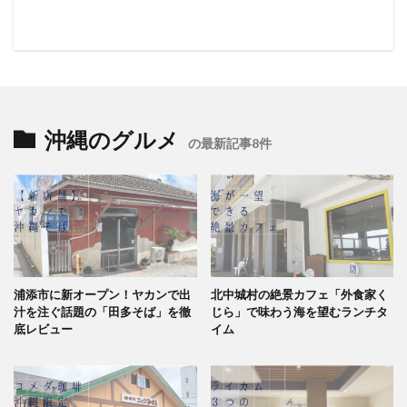
沖縄のグルメ
の最新記事8件
浦添市に新オープン！ヤカンで出
北中城村の絶景カフェ「外食家く
汁を注ぐ話題の「田多そば」を徹
じら」で味わう海を望むランチタ
底レビュー
イム