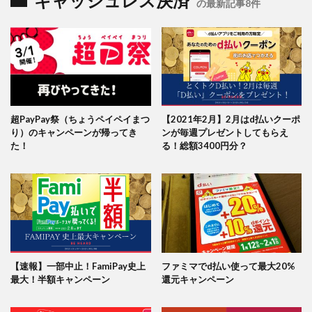
キャッシュレス決済
の最新記事8件
超PayPay祭（ちょうペイペイまつ
【2021年2月】2月はd払いクーポ
り）のキャンペーンが帰ってき
ンが毎週プレゼントしてもらえ
た！
る！総額3400円分？
【速報】一部中止！FamiPay史上
ファミマでd払い使って最大20%
最大！半額キャンペーン
還元キャンペーン