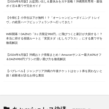
【2026年8月版】お盆買い出し＆夏休みをガチ攻略！沖縄県民専用・最強
ポイ活＆裏ワザ完全ガイド
【今帰仁】小学生以下が無料！？「オーシャンビューダイニング トレイ
ヴ」の絶景ハーフビュッフェランチへ行ってきた！
W杯開幕！DAZNの「3ヶ月限定980円」に飛びつくと家計が大損する！？
本当に得する視聴ルートと「実質タダ（むしろプラス）」にする裏ワザを
徹底解説
【2026年6月版】沖縄おトク情報まとめ！Amazonサンエー最大60%オフ
＆DAZN980円プランの賢い選び方を徹底解説
【バグレベル】ジャングリア沖縄の午後チケットはセット券を買わないと
損！経験者が語るお得な裏技